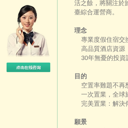
活之餘，將關注於
臺綜合運營商。
理念
專業度假住宿交
高品質酒店資源
30年無憂的投資
目的
空置率難題不再愁
一次置業，全球旅
完美置業：解決傳
願景