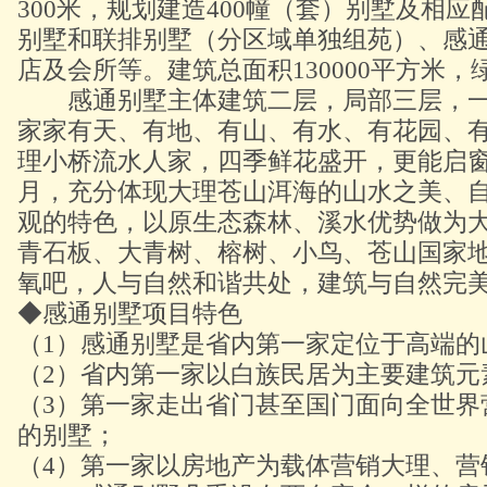
300米，规划建造400幢（套）别墅及相
别墅和联排别墅（分区域单独组苑）、感
店及会所等。建筑总面积130000平方米，
感通别墅主体建筑二层，局部三层，一
家家有天、有地、有山、有水、有花园、
理小桥流水人家，四季鲜花盛开，更能启
月，充分体现大理苍山洱海的山水之美、
观的特色，以原生态森林、溪水优势做为
青石板、大青树、榕树、小鸟、苍山国家
氧吧，人与自然和谐共处，建筑与自然完
◆感通别墅项目特色
（1）感通别墅是省内第一家定位于高端的
（2）省内第一家以白族民居为主要建筑元
（3）第一家走出省门甚至国门面向全世界
的别墅；
（4）第一家以房地产为载体营销大理、营