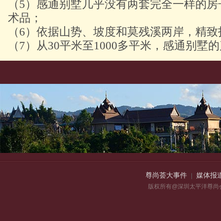
（5）感通别墅几乎没有两套完全一样的房
术品；
（6）依据山势、坡度和莫残溪两岸，精致
（7）从30平米至1000多平米，感通别墅
尊尚荟大事件
媒体报
|
版权所有@深圳太平洋尊尚